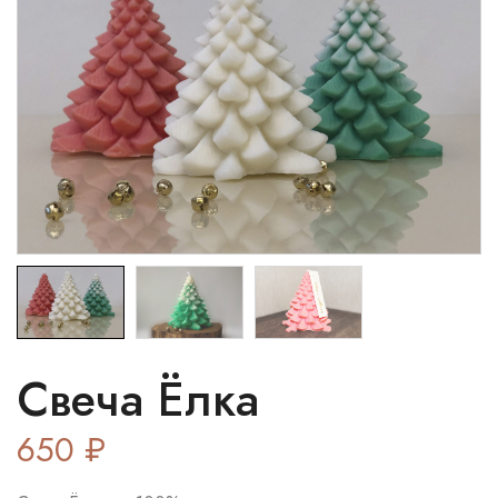
Свеча Ёлка
650
₽