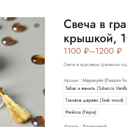
Свеча в гр
крышкой, 
1100
₽
–
1200
₽
Свеча в красивом граненом п
Аромат
: Маракуйя (Passion fru
Табак и ваниль (Tobacco Vanill
Тиковое дерево (Teak wood)
Фейхоа (Feijoa)
Фитиль
: Хлопковый