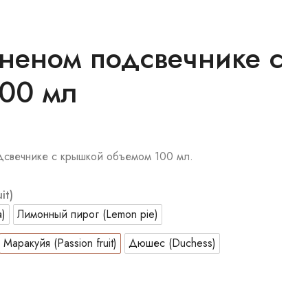
аненом подсвечнике с
100 мл
одсвечнике с крышкой объемом 100 мл.
it)
a)
Лимонный пирог (Lemon pie)
Маракуйя (Passion fruit)
Дюшес (Duchess)